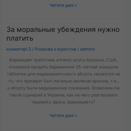
Читати далі »
За моральные убеждения нужно
За
моральные
платить
убеждения
коментарі 3
/
Розмова з юристом
/
adminn
нужно
платить
Фармацевт (работник аптеки) штата Аризона, США,
отказался продать беременной 35-летней женщине
таблетки для медикаментозного аборта, несмотря на
то, что препарат был легально выписан врачом, т.е.,
к аборту были медицинские показания. Возможен ли
такой сценарий в Украине, как на него реагировать
пациенту, врачу, фармацевту?
Читати далі »