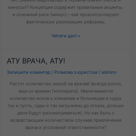
экстренной медпомощи в Украине (какие плюсы и
помощи
минусы)? Концепция содержит правильные акценты,
в
и основный риск (минус) – как проконтролируют
Украине
фактическую реализацию реформы.
Читати далі »
АТУ ВРАЧА, АТУ!
АТУ
ВРАЧА,
Залишити коментар
/
Розмова з юристом
/
adminn
АТУ!
Растет количество жалоб на врачей (всегда росло,
еще со времен Гиппократа). Увеличивается
количество исков к клиникам и больницам в судах
(ну и пусть, суды и так загружены до отказа, дольше
дела будут рассматриваться). Но как быть с
возрастающим количеством случаев привлечения
врача к уголовной ответственности?