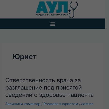
Перейти
до
вмісту
Юрист
Ответственность врача за
Ответственность
врача
разглашение под присягой
за
сведений о здоровье пациента
разглашение
под
Залишити коментар
/
Розмова з юристом
/
adminn
присягой