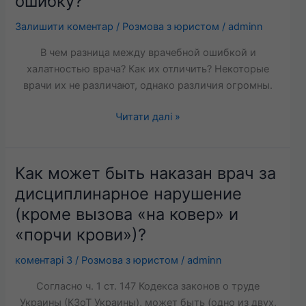
ошибку?
наказывать
за
Залишити коментар
/
Розмова з юристом
/
adminn
врачебную
В чем разница между врачебной ошибкой и
ошибку?
халатностью врача? Как их отличить? Некоторые
врачи их не различают, однако различия огромны.
Читати далі »
Как может быть наказан врач за
Как
может
дисциплинарное нарушение
быть
(кроме вызова «на ковер» и
наказан
«порчи крови»)?
врач
за
коментарі 3
/
Розмова з юристом
/
adminn
дисциплинарное
нарушение
Согласно ч. 1 ст. 147 Кодекса законов о труде
(кроме
Украины (КЗоТ Украины), может быть (одно из двух,