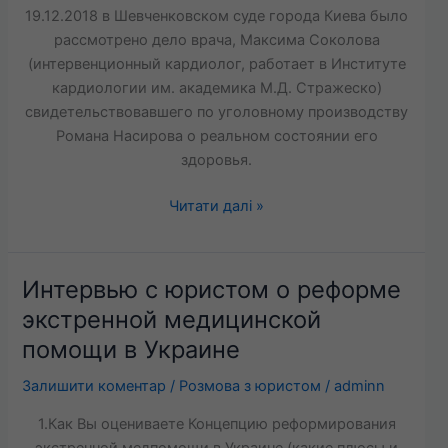
19.12.2018 в Шевченковском суде города Киева было
сведений
рассмотрено дело врача, Максима Соколова
о
(интервенционный кардиолог, работает в Институте
здоровье
кардиологии им. академика М.Д. Стражеско)
пациента
свидетельствовавшего по уголовному производству
Романа Насирова о реальном состоянии его
здоровья.
Читати далі »
Интервью с юристом о реформе
Интервью
с
экстренной медицинской
юристом
помощи в Украине
о
реформе
Залишити коментар
/
Розмова з юристом
/
adminn
экстренной
1.Как Вы оцениваете Концепцию реформирования
медицинской