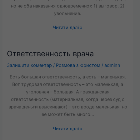
вызова
но не оба наказания одновременно): 1) выговор, 2)
«на
увольнение.
ковер»
Читати далі »
и
«порчи
крови»)?
Ответственность врача
Ответственность
врача
Залишити коментар
/
Розмова з юристом
/
adminn
Есть большая ответственность, а есть – маленькая.
Вот трудовая ответственность – это маленькая, а
уголовная – большая. А гражданская
ответственность (материальная, когда через суд с
врача деньги взыскивают) – это вроде маленькая, но
ее может быть много…
Читати далі »