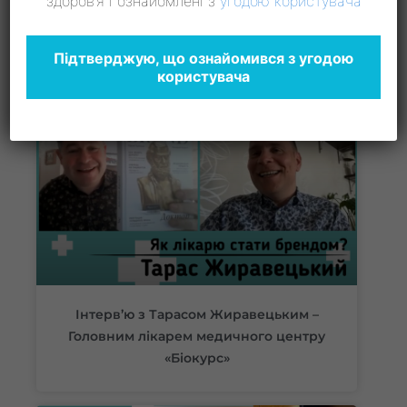
здоров’я і ознайомлені з
угодою користувача
Стандарти і практика
мультидисциплінарного підходу на
первинній ланці – 05.05.2023
Підтверджую, що ознайомився з угодою
користувача
Інтерв’ю з Тарасом Жиравецьким –
Головним лікарем медичного центру
«Біокурс»