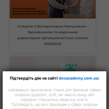
Інтерв’ю з Володимиром Мельником –
Засновником та медичним
директором офтальмологічної клініки
VISIOBUD
Підтвердіть дію на сайті
docacademy.com.ua
:
Інформація призначена тільки для фахівців сфери
охорони здоров’я, осіб, які мають вищу або
середню спеціальну медичну освіту.
Підтвердіть, що ви є фахівцем у сфері охорони