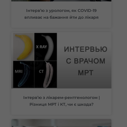
Інтерв’ю з урологом, як COVID-19
впливає на бажання йти до лікаря
Інтерв’ю з лікарем-рентгенологом |
Різниця МРТ і КТ, чи є шкода?