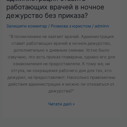
ли
работающих врачей в ночное
администрация
дежурство без приказа?
ставить
работающих
Залишити коментар
/
Розмова з юристом
/
adminn
врачей
в
“В поликлинике не хватает врачей. Администрация
ночное
ставит работающих врачей в ночное дежурство,
дежурство
дополнительно к дневным сменам. Устно было
без
озвучено, что есть приказ главврача, однако его для
приказа?
ознакомления не предоставляли. К тому же, ни
отгула, ни сокращения рабочего дня для тех, кто
дежурил, не предоставляют. Насколько правомочны
действия администрации и можно ли отказаться от
дежурства?”
Читати далі »