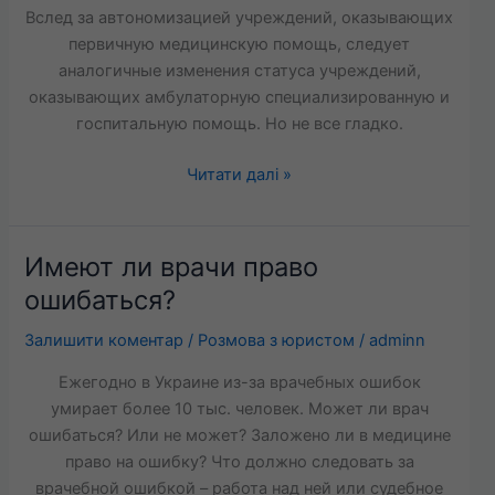
Вслед за автономизацией учреждений, оказывающих
первичную медицинскую помощь, следует
аналогичные изменения статуса учреждений,
оказывающих амбулаторную специализированную и
госпитальную помощь. Но не все гладко.
Читати далі »
Имеют ли врачи право
Имеют
ли
ошибаться?
врачи
Залишити коментар
/
Розмова з юристом
/
adminn
право
ошибаться?
Ежегодно в Украине из-за врачебных ошибок
умирает более 10 тыс. человек. Может ли врач
ошибаться? Или не может? Заложено ли в медицине
право на ошибку? Что должно следовать за
врачебной ошибкой – работа над ней или судебное