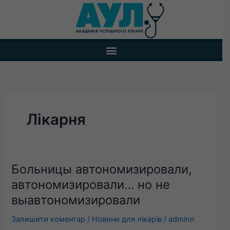
Перейти
до
вмісту
Лікарня
Больницы автономизировали,
Больницы
автономизировали,
автономизировали… но не
автономизировали…
выавтономизировали
но
не
Залишити коментар
/
Новини для лікарів
/
adminn
выавтономизировали