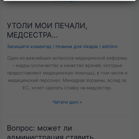
УТОЛИ МОИ ПЕЧАЛИ,
УТОЛИ
МОИ
МЕДСЕСТРА…
ПЕЧАЛИ,
Залишити коментар
/
Новини для лікарів
/
adminn
МЕДСЕСТРА…
Один из важнейших вопросов медицинской реформы
– кадры (количество и качество врачей, которые
предоставляют медицинскую помощь), в том числе и
медицинский персонал. Минздрав Украины, вслед за
ЕС, хочет сделать ставку на медсестер.
Читати далі »
Вопрос: может ли
Вопрос:
может
администрация ставить