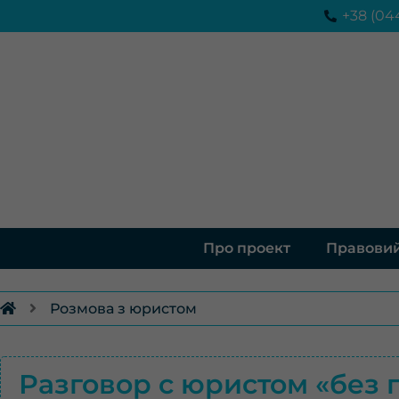
Перейти
+38 (04
до
вмісту
Про проект
Правовий
Розмова з юристом
Разговор с юристом «без 