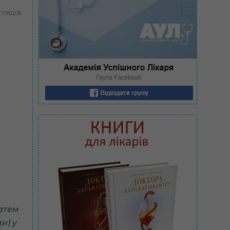
глядів
затем
и) у