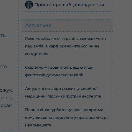
Просто про лаб. дослідження
Актуальне
ть,
Роль метаболічної терапії в менеджменті
пацієнтів із кардіоренометаболічним
синдромом
ого
Скелетно-м’язовий біль: від огляду
фенотипів до сучасної терапії
Актуальні вектори розвитку сімейної
ожук,
медицини: підсумки зустрічі експертів
аво),
росам
Перша лінія турботи: сучасні алгоритми
комунікації та лікування у практиці лікаря
і фармацевта