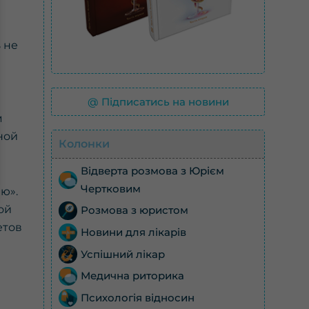
 не
@ Підписатись на новини
м
ной
Колонки
Відверта розмова з Юрієм
Чертковим
ю».
ой
Розмова з юристом
етов
Новини для лікарів
Успішний лікар
Медична риторика
Психологія відносин