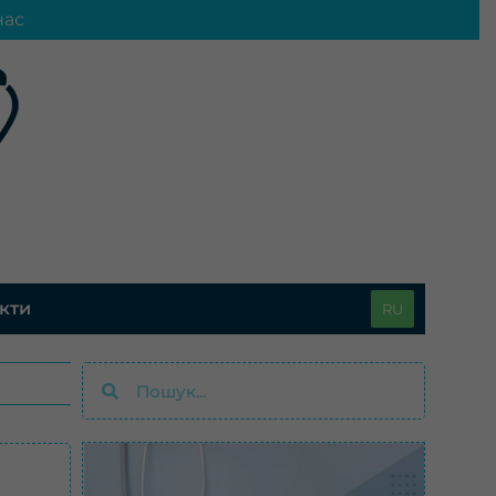
нас
кти
RU
Пошук
Пошук