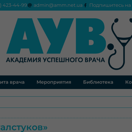
) 423-44-99
admin@amm.net.ua
Подпишитесь на 
ита врача
Мероприятия
Библиотека
Ко
галстуков»