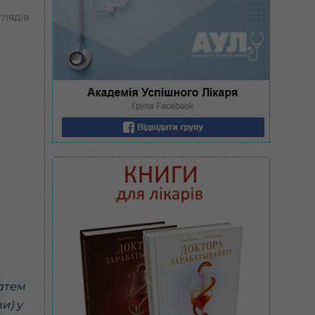
глядів
затем
и) у