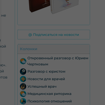
 не
@ Подписаться на новости
м
ной
Колонки
Откровенный разговор с Юрием
Чертковым
ю».
ой
Разговор с юристом
етов
Новости для врачей
Успешный врач
Медицинская риторика
Психология отношений