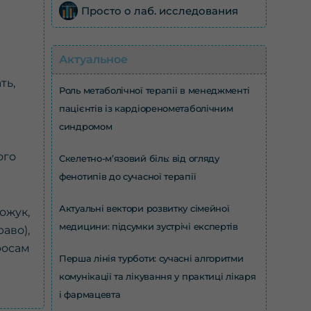
Просто о лаб. исследования
Актуальное
ть,
Роль метаболічної терапії в менеджменті
пацієнтів із кардіоренометаболічним
синдромом
ого
Скелетно-м’язовий біль: від огляду
фенотипів до сучасної терапії
Актуальні вектори розвитку сімейної
ожук,
медицини: підсумки зустрічі експертів
аво),
росам
Перша лінія турботи: сучасні алгоритми
комунікації та лікування у практиці лікаря
і фармацевта