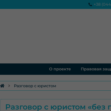
Перейти
+38 (044
к
содержимому
О проекте
Правовая защ
Разговор с юристом
Разговор с юристом «без 