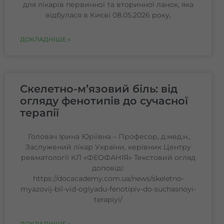
для лікарів первинної та вторинної ланок, яка
відбулася в Києві 08.05.2026 року,
ДОКЛАДНІШЕ »
Скелетно-м’язовий біль: від
огляду фенотипів до сучасної
терапії
Головач Ірина Юріївна – Професор, д.мед.н.,
Заслужений лікар України, керівник Центру
ревматології КЛ «ФЕОФАНІЯ» Текстовий огляд
доповіді:
https://docacademy.com.ua/news/skeletno-
myazovij-bil-vid-oglyadu-fenotipiv-do-suchasnoyi-
terapiyi/
ДОКЛАДНІШЕ »