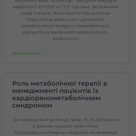
медичних наук, професор, завідувач кафедри
кардіології НУОЗУ ім П.Л. Шупика, заслужений
лікар України Текстовий огляд доповіді:
https://docacademy.com.ua/news/rol-
metabolichnoyi-terapiyi-v-menedzhmenti-
paciyentiv-iz-kardiorenometabolichnim-
sindromom/
ДОКЛАДНІШЕ »
Роль метаболічної терапії в
менеджменті пацієнтів із
кардіоренометаболічним
синдромом
За матеріалами доповіді проф. М. М. Долженко
У рамках науково-практичної
мультидисциплінарної медичної конференції