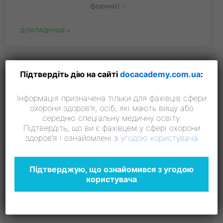
форматі –
ДОКЛАДНІШЕ »
Підтвердіть дію на сайті
docacademy.com.ua
:
Перша лінія турботи: сучасні
алгоритми комунікації та
Інформація призначена тільки для фахівців сфери
лікування у практиці лікаря і
охорони здоров’я, осіб, які мають вищу або
фармацевта
середню спеціальну медичну освіту.
Підтвердіть, що ви є фахівцем у сфері охорони
здоров’я і ознайомлені з
угодою користувача
20.02.2026 року у Львові відбулася науково-
практична конференція «ПЕРША ЛІНІЯ
ТУРБОТИ: алгоритми комунікації медиків та
Підтверджую, що ознайомився з угодою
фармацевтів з ветеранами та членами їхніх
користувача
сімей». Захід пройшов у сучасному
ДОКЛАДНІШЕ »