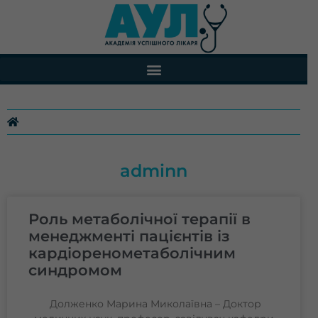
Перейти
до
вмісту
adminn
Page
Page
Page
Page
Page
Page
Роль метаболічної терапії в
менеджменті пацієнтів із
кардіоренометаболічним
синдромом
Долженко Марина Миколаївна – Доктор