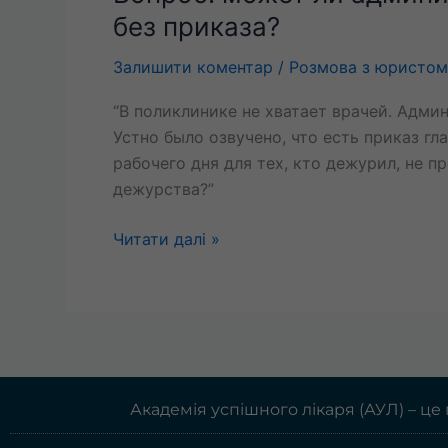
может
без приказа?
ли
администрация
Залишити коментар
/
Розмова з юристом
ставить
“В поликлинике не хватает врачей. Адми
работающих
Устно было озвучено, что есть приказ гл
врачей
рабочего дня для тех, кто дежурил, не 
в
дежурства?”
ночное
дежурство
Читати далі »
без
приказа?
Академія успішного лікаря (АУЛ) – це