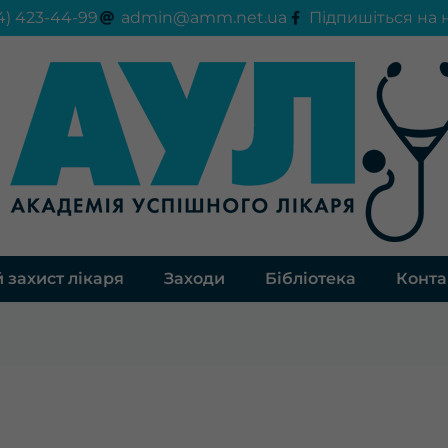
4) 423-44-99
admin@amm.net.ua
Підпишіться на 
 захист лікаря
Заходи
Бібліотека
Конта