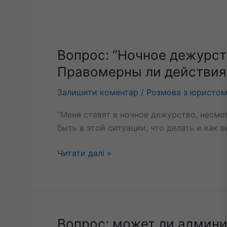
Вопрос: “Ночное дежурств
Вопрос:
“Ночное
Правомерны ли действия
дежурство,
несмотря
Залишити коментар
/
Розмова з юристом
на
“Меня ставят в ночное дежурство, несмо
то,
быть в этой ситуации, что делать и как 
что
есть
Читати далі »
маленький
ребенок.
Правомерны
ли
действия
Вопрос: может ли админи
Вопрос:
администрации?”