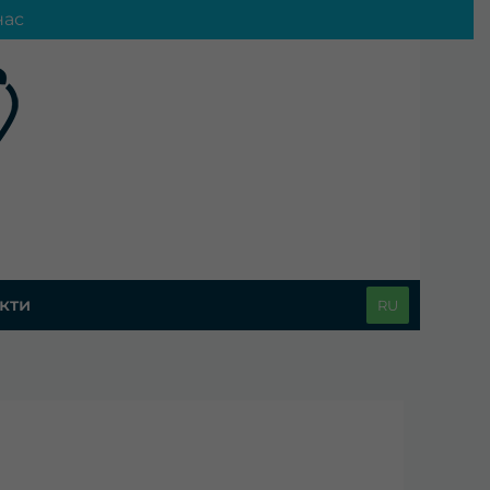
нас
кти
RU