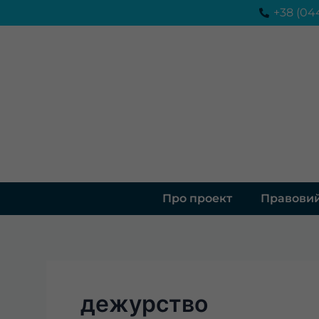
Перейти
+38 (04
до
вмісту
Про проект
Правовий
дежурство