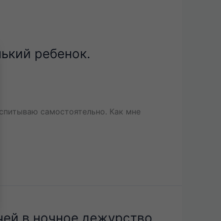
нький ребенок.
воспитываю самостоятельно. Как мне
чей в ночное дежурство