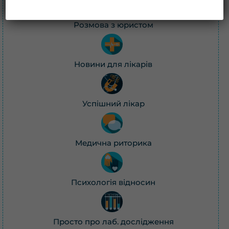
Розмова з юристом
Новини для лікарів
Успішний лікар
Медична риторика
Психологія відносин
Просто про лаб. дослідження