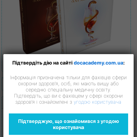
Підтвердіть дію на сайті
docacademy.com.ua
:
Інформація призначена тільки для фахівців сфери
охорони здоров’я, осіб, які мають вищу або
@ Підписатись на новини
середню спеціальну медичну освіту.
Підтвердіть, що ви є фахівцем у сфері охорони
здоров’я і ознайомлені з
угодою користувача
Колонки
Підтверджую, що ознайомився з угодою
користувача
Відверта розмова з Юрієм Чертковим