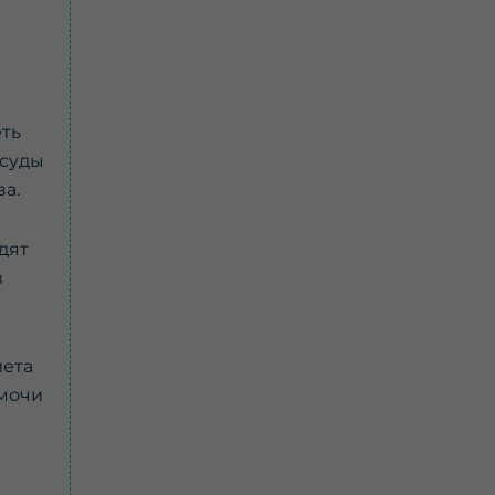
еть
осуды
а.
дят
в
иета
 мочи