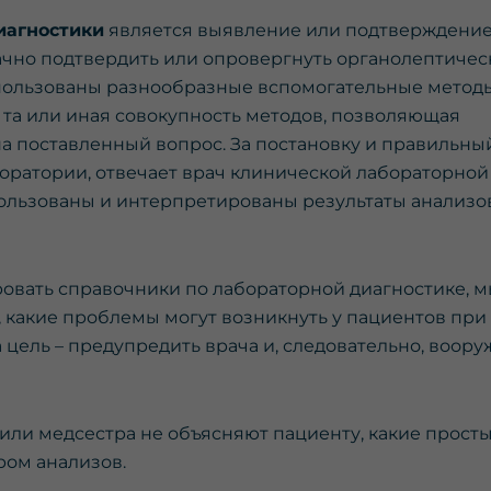
иагностики
является выявление или подтверждени
ачно подтвердить или опровергнуть органолептиче
спользованы разнообразные вспомогательные методы
 та или иная совокупность методов, позволяющая
на поставленный вопрос. За постановку и правильны
боратории, отвечает врач клинической лабораторной
спользованы и интерпретированы результаты анализов
ровать справочники по лабораторной диагностике, 
 какие проблемы могут возникнуть у пациентов при
цель – предупредить врача и, следовательно, воору
 или медсестра не объясняют пациенту, какие прост
ом анализов.