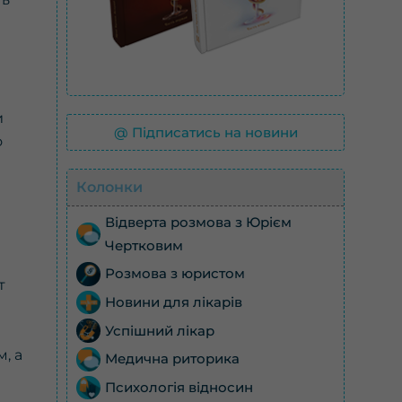
и
@ Підписатись на новини
о
Колонки
Відверта розмова з Юрієм
Чертковим
Розмова з юристом
т
Новини для лікарів
Успішний лікар
, а
Медична риторика
Психологія відносин