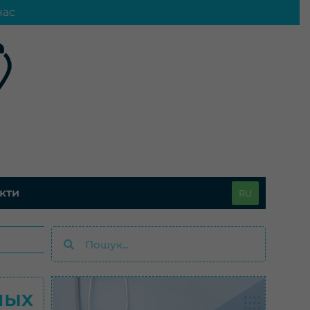
нас
кти
RU
Пошук
Пошук
ных