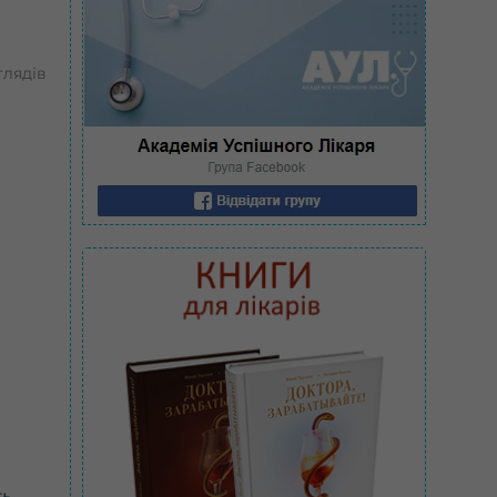
глядів
ть