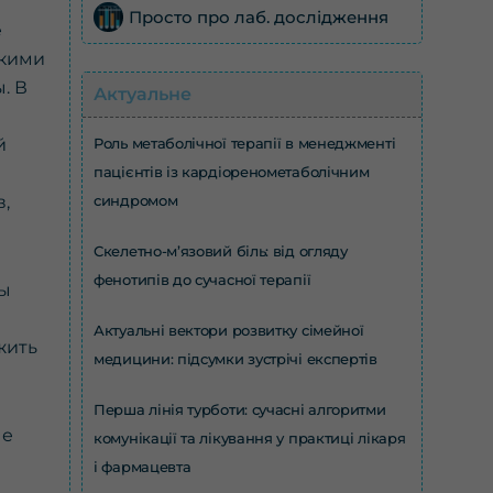
Просто про лаб. дослідження
е
скими
. В
Актуальне
Роль метаболічної терапії в менеджменті
й
пацієнтів із кардіоренометаболічним
синдромом
,
Скелетно-м’язовий біль: від огляду
фенотипів до сучасної терапії
мы
Актуальні вектори розвитку сімейної
жить
медицини: підсумки зустрічі експертів
Перша лінія турботи: сучасні алгоритми
ые
комунікації та лікування у практиці лікаря
і фармацевта