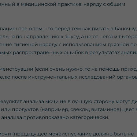
енный в медицинской практике, наряду с общим
циентов о том, что перед тем как писать в баночку,
ьно по направлению к анусу, а не от него) и вытер
ение гигиеной наряду с использованием грязной п
амых распространенных ошибок в результатах анализ
менструации (если очень нужно, то на помощь прихо
еделю после инструментальных исследований органо
езультат анализа мочи не в лучшую сторону могут д
 или продуктов (например, свеклы, витаминов) цвет
о анализа противопоказано категорически.
очи (предыдущее мочеиспускание должно быть не