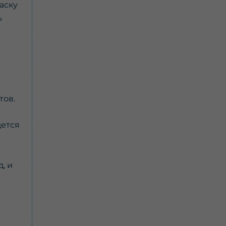
аску
ь
тов.
дется
, и