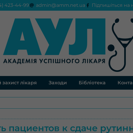
4) 423-44-99
admin@amm.net.ua
Підпишіться на 
 захист лікаря
Заходи
Бібліотека
Конта
ь пациентов к сдаче рутин