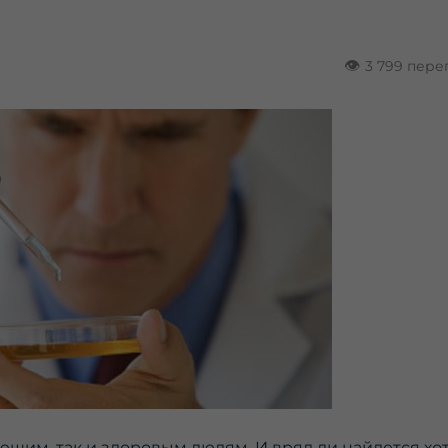
👁
3 799 пере
ющим, так и здоровым людям. И вряд ли найдется хо