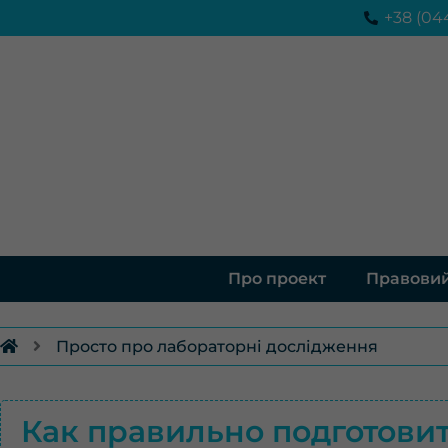
Перейти
+38 (04
до
вмісту
Про проект
Правовий
Просто про лабораторні дослідження
Как правильно подготовит