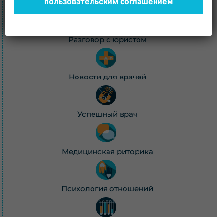
пользовательским соглашением
Откровенный разговор с Юрием Чертковым
Разговор с юристом
Новости для врачей
Успешный врач
Медицинская риторика
Психология отношений