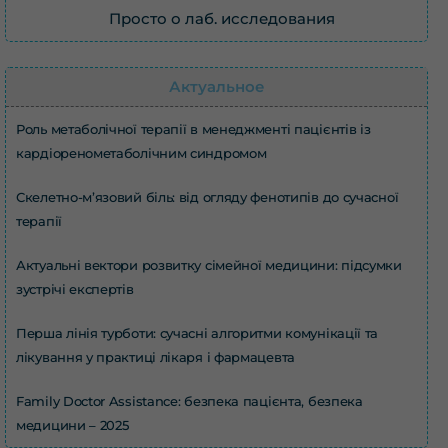
Просто о лаб. исследования
Актуальное
Роль метаболічної терапії в менеджменті пацієнтів із
кардіоренометаболічним синдромом
Скелетно-м’язовий біль: від огляду фенотипів до сучасної
терапії
Актуальні вектори розвитку сімейної медицини: підсумки
зустрічі експертів
Перша лінія турботи: сучасні алгоритми комунікації та
лікування у практиці лікаря і фармацевта
Family Doctor Assistance: безпека пацієнта, безпека
медицини – 2025