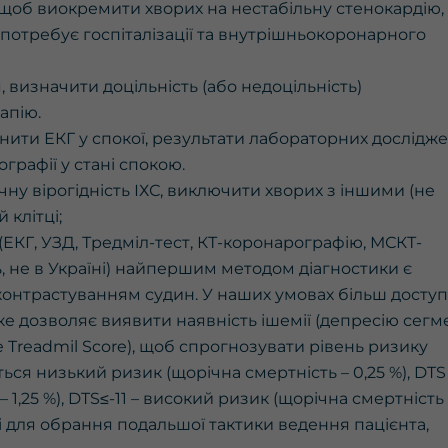
, щоб виокремити хворих на нестабільну стенокардію,
потребує госпіталізації та внутрішньокоронарного
, визначити доцільність (або недоцільність)
апію.
нити ЕКГ у спокої, результати лабораторних дослідже
ографії у стані спокою.
чну вірогідність ІХС, виключити хворих з іншими (не
 клітці;
(ЕКГ, УЗД, Тредміл-тест, КТ-коронарографію, МСКТ-
ь, не в Україні) найпершим методом діагностики є
контрастуванням судин. У наших умовах більш досту
е дозволяє виявити наявність ішемії (депресію сегм
e Treadmil Score), щоб спрогнозувати рівень ризику
ься низький ризик (щорічна смертність – 0,25 %), DTS 
 1,25 %), DTS≤-11 – високий ризик (щорічна смертність 
і для обрання подальшої тактики ведення пацієнта,