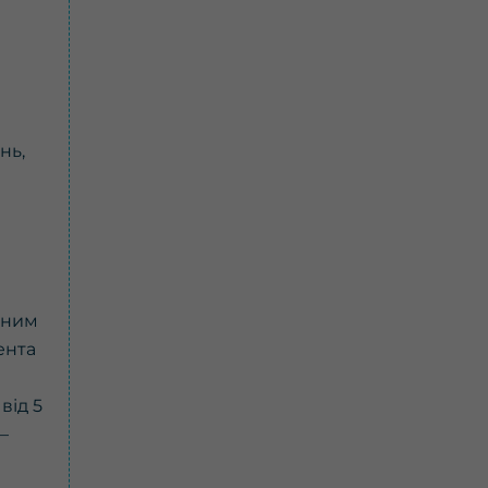
нь,
пним
ента
від 5
–