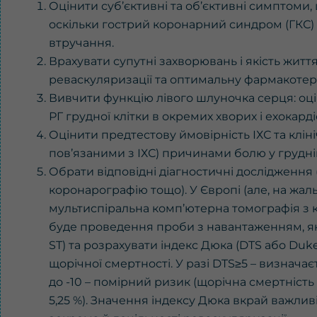
Оцінити суб’єктивні та об’єктивні симптоми
оскільки гострий коронарний синдром (ГКС) 
втручання.
Врахувати супутні захворювань i якість життя
реваскуляризації та оптимальну фармакотер
Вивчити функцію лівого шлуночка серця: оці
РГ грудної клітки в окремих хворих i ехокарді
Оцінити предтестову ймовірність ІХС та кліні
пов’язаними з ІХС) причинами болю у грудній
Обрати відповідні діагностичні дослідження 
коронарографію тощо). У Європі (але, на жал
мультиспіральна комп’ютерна томографія з 
буде проведення проби з навантаженням, як
ST) та розрахувати індекс Дюка (DTS або Duk
щорічної смертності. У разі DTS≥5 – визначаєт
до -10 – помірний ризик (щорічна смертність –
5,25 %). Значення індексу Дюка вкрай важлив