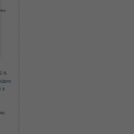
ин
5 %
рідко
 з
ію