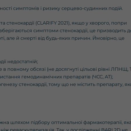
ності симптомів i ризику серцево-судинних подій.
та стенокардії (CLARIFY 2021), якщо у хворого, попри
, зберігаються симптоми стенокардії, це призводить д
, але й смерті від будь-яких причин. Ймовірно, це
ії недостатній;
 повному обсязі (не досягнуті цільові рівні ЛПНЩ, Т
ристання гемодинамічних препаратів (ЧСС, АТ);
огенезу стенокардії, тому що не містить препарату, я
ожна шляхом підбору оптимальної фармакотерапії, яка
 ніж реваскуляризація. Так, у дослідженні BARI 2D не