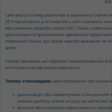
Зап
Свій виступ спікер розпочав із вражаючої статистик
33 % від кількості усіх смертей у світі становить
від ішемічної хвороби серця (ІХС). Одна з найпоши
діагностика та призначення адекватної терапії вел
первинної ланки, що своєю чергою визначає не лиш
долю.
Спікер зазначив, що першим і найважливішим етапо
клінічною класифікацією виділяють:
Типову стенокардію
,
якій притаманні три основні
дискомфорт або характерний «стискаючий» 
нижню щелепу, плече чи руку до зап’ястка та
фізичне або емоційне навантаження, переїда