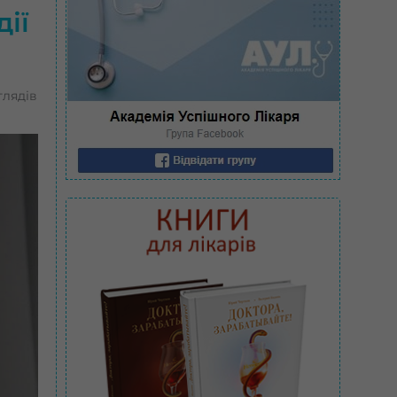
ії
глядів