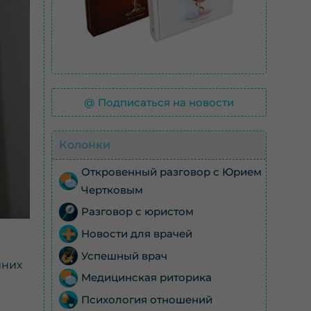
@ Подписаться на новости
Колонки
Откровенный разговор с Юрием
Чертковым
Разговор с юристом
Новости для врачей
Успешный врач
йних
Медицинская риторика
Психология отношений