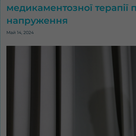
медикаментозної терапії п
напруження
Май 14, 2024