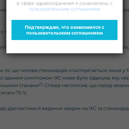
в сфере здравоохранения и ознакомлены с
пользовательским соглашением
пинення дії чинника, відпочинку або в межах 5 хвил
Подтверждаю, что ознакомился с
 з таких характеристик.
пользовательским соглашением
имптоми відповідають тільки одній або не відповідають
є те, що типова стенокардія спостерігається лише у 1
, що єдиним симптомом ІХС може бути задишка, яку не
[
1
]
 іншими станами
. Спікер наголосив, що серед хворих
сягати 75 %.
одо діагностики й ведення хворих на ІХС та стенокард