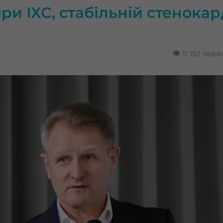
ри ІХС, стабільній стенокард
👁
11 192 пере