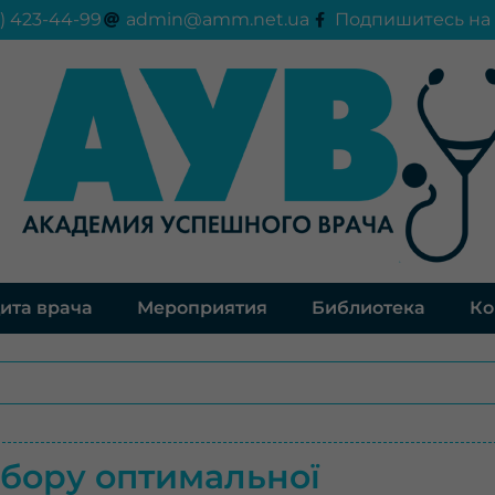
) 423-44-99
admin@amm.net.ua
Подпишитесь на 
ита врача
Мероприятия
Библиотека
Ко
ибору оптимальної