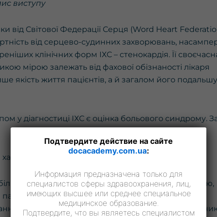
ис виступу
и від Світової Федерації Серця (Word Heart Federatio
 смертність від серцево-судинних захворювань, насампе
реніших клінічних форм ІХС – стенокардія. Її своєчасн
икою мірою залежать від фахової обізнаності лікаря
е якість життя пацієнтів, а й загалом його подальш
м у діагностиці ІХС є оцінка больового синдрому. З
Подтвердите действие на сайте
docacademy.com.ua
:
 характеристики:
Информация предназначена только для
біль за грудиною, який може поширюватися на шию,
специалистов сферы здравоохранения, лиц,
имеющих высшее или среднее специальное
 пальців;
медицинское образование.
ння або навіть несприятливі погодні умови є чинни
Подтвердите, что вы являетесь специалистом