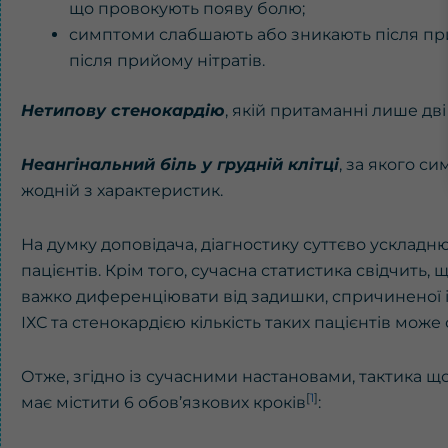
що провокують появу болю;
симптоми слабшають або зникають після при
після прийому нітратів.
Нетипову стенокардію
, якій притаманні лише дві
Неангінальний біль у грудній клітці
, за якого с
жодній з характеристик.
На думку доповідача, діагностику суттєво ускладню
пацієнтів. Крім того, сучасна статистика свідчить
важко диференціювати від задишки, спричиненої
ІХС та стенокардією кількість таких пацієнтів може 
Отже, згідно із сучасними настановами, тактика щ
[
1
]
має містити 6 обов’язкових кроків
: