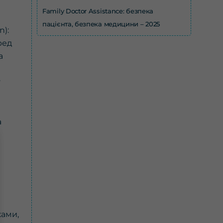
Family Doctor Assistance: безпека
пацієнта, безпека медицини – 2025
n):
ред
а
у
а
ками,