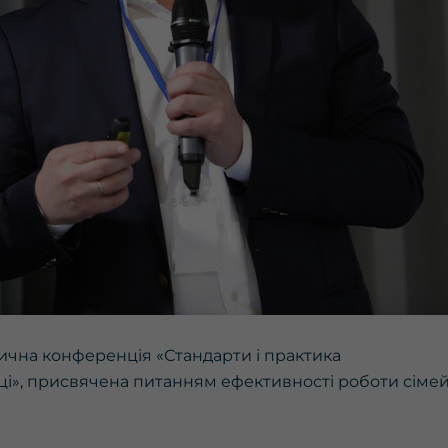
ктична конференція «Стандарти і практика
ці», присвячена питанням ефективності роботи сіме