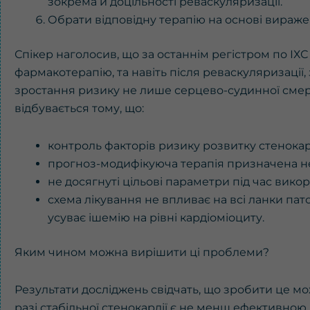
зокрема й доцільності реваскуляризації.
Обрати відповідну терапію на основі вираже
Спікер наголосив, що за останнім регістром по ІХС 
фармакотерапію, та навіть після реваскуляризації
зростання ризику не лише серцево-судинної смерті
відбувається тому, що:
контроль факторів ризику розвитку стенокард
прогноз-модифікуюча терапія призначена не в
не досягнуті цільові параметри під час вико
схема лікування не впливає на всі ланки пат
усуває ішемію на рівні кардіоміоциту.
Яким чином можна вирішити ці проблеми?
Результати досліджень свідчать, що зробити це м
разі стабільної стенокардії є не менш ефективною,