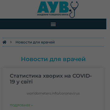
Перейти
к
содержимому
Новости для врачей
Новости для врачей
Page
Page
Page
Page
Page
Page
Статистика хворих на COVID-
19 у світі
worldometers.info/coronavirus
ПОДРОБНЕЕ »